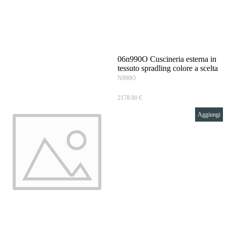
Vai ai contenuti
06n990O Cuscineria esterna in
tessuto spradling colore a scelta
N990O
2178.00 €
Aggiungi