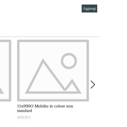
Aggiungi
11n990O Mobilio in colore non
15n990O Cabina d
standard
716.00 €
3038.00 €