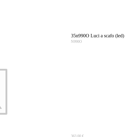
35n990O Luci a scafo (led)
N990O
363.00 €