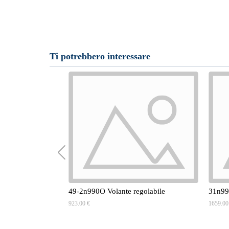
Ti potrebbero interessare
49-2n990O Volante regolabile
31n99
923.00 €
1659.00