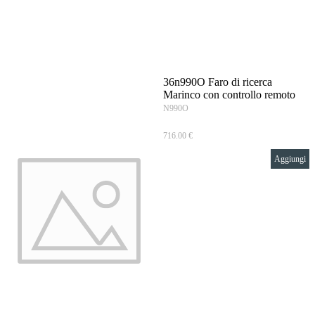
Vai ai contenuti
36n990O Faro di ricerca
Marinco con controllo remoto
N990O
716.00 €
Aggiungi