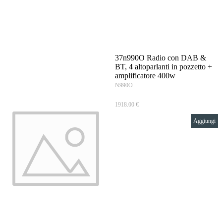
Vai ai contenuti
37n990O Radio con DAB &
BT, 4 altoparlanti in pozzetto +
amplificatore 400w
N990O
1918.00 €
Aggiungi