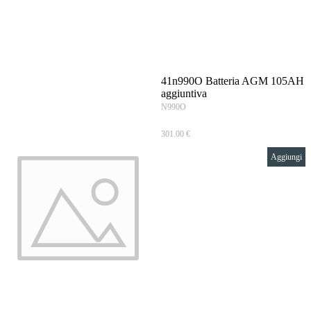
Vai ai contenuti
41n990O Batteria AGM 105AH
aggiuntiva
N990O
301.00 €
Aggiungi