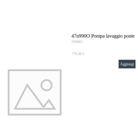
Vai ai contenuti
47n990O Pompa lavaggio ponte
N990O
778.00 €
Aggiungi