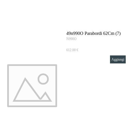
Vai ai contenuti
49n990O Parabordi 62Cm (7)
N990O
612.00 €
Aggiungi