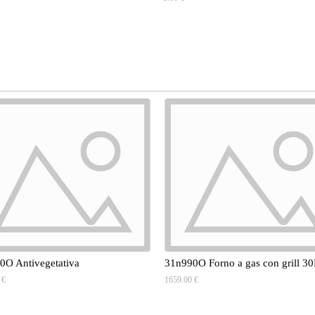
0O Antivegetativa
31n990O Forno a gas con grill 3
 €
1659.00 €