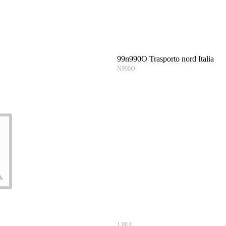
99n990O Trasporto nord Italia
N990O
1.00 €