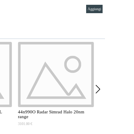
Aggiungi
0L
44n990O Radar Simrad Halo 20nm
17n990O Oblo ven
range
poppa verso pozz
3101.00 €
716.00 €