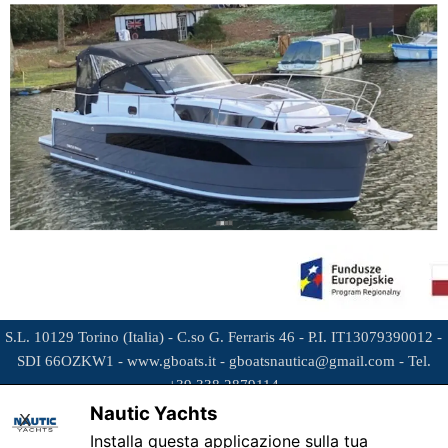
Salta menù
S.L. 10129 Torino (Italia) -
C.so G. Ferraris 46 -
P.I. IT
13079390012 -
SDI
66OZKW1 -
www.gboats.it -
gboatsnautica@gmail.com -
Tel.
+39 338 2879114
Nautic Yachts
X
Installa questa applicazione sulla tua